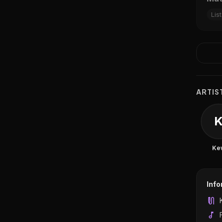
Lis
ARTIS
Ke
Inf