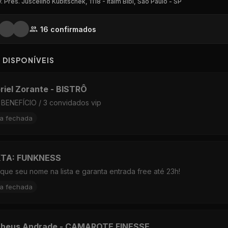
. Pres. Juscelino Kubitschek, 1118 - Itaim Bibi, São Paulo - SP
16
confirmado
s
S DISPON
Í
VEIS
riel Zorante - BISTRÔ
BENEFÍCIO / 3 convidados vip
ta fechada
TA: FUNKNESS
que seu nome na lista e garanta entrada free até 23h!
ta fechada
heus Andrade - CAMAROTE FINESSE