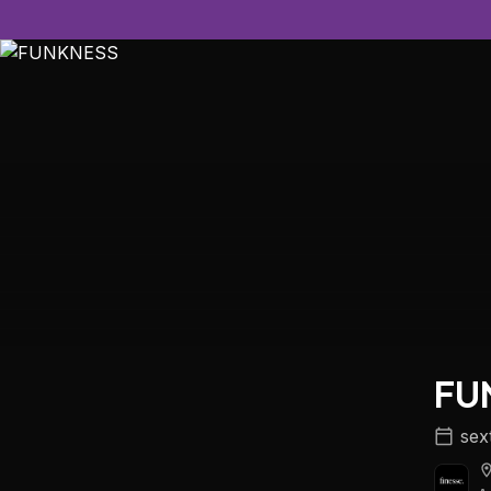
FU
sex