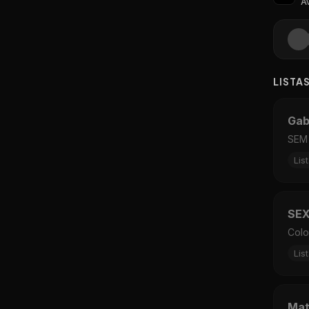
Av
LISTA
Gab
SEM 
Lis
SEX
Colo
Lis
Mat