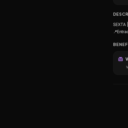
DESC
SEXTA 
📍Entra
BENEF
V
V