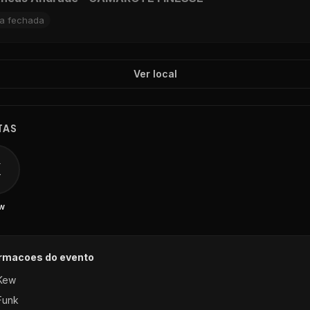
ta fechada
Ver local
TAS
K
w
ormacoes do evento
Kew
Funk