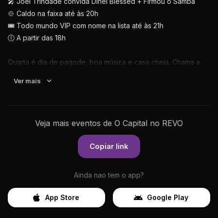
🎤 Joel Trindade convida Dinei Blessed + Firmou o Samba
🍲 Caldo na faixa até às 20h
🎟️ Todo mundo VIP com nome na lista até às 21h
🕕 A partir das 18h
Quarta é dia de pagode, boa música e casa cheia. Chama a
galera e vem curtir a véspera de feriado do jeito que só o
Ver mais
Capital sabe fazer! 🍻🔥
Veja mais eventos de O Capital no REVO
Copiar link
Ainda nao tem o app?
App Store
Google Play