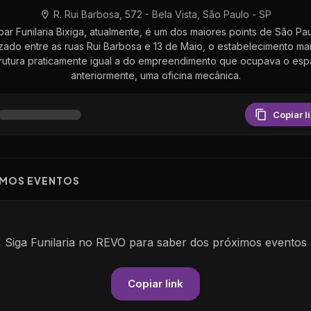
R. Rui Barbosa, 572 - Bela Vista, São Paulo - SP
bar Funilaria Bixiga, atualmente, é um dos maiores points de São Pau
zado entre as ruas Rui Barbosa e 13 de Maio, o estabelecimento m
rutura praticamente igual a do empreendimento que ocupava o es
anteriormente, uma oficina mecânica.
Copiar l
IMOS EVENTOS
Siga
Funilaria
no REVO para saber dos pr
ó
ximos eventos
Copiar link