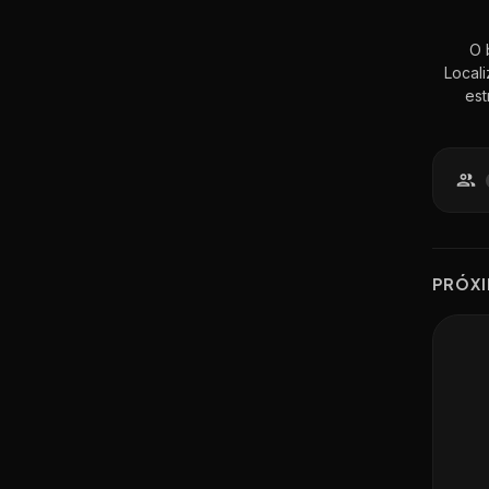
O 
Locali
est
PR
Ó
X