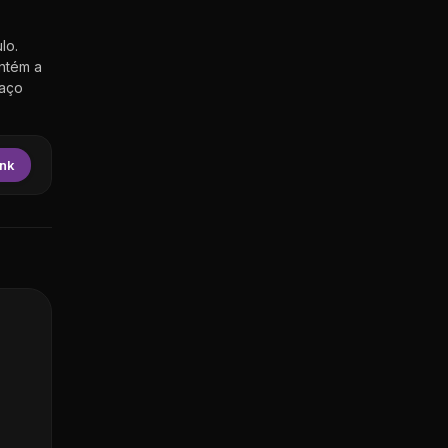
lo.
antém a
paço
ink