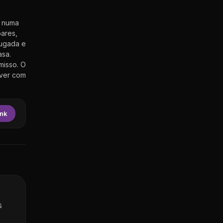
a numa
bares,
rugada e
asa.
misso. O
iver com
ink
s