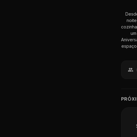
Desde
noite
cozinha
um 
Anivers
espaço 
PR
Ó
X