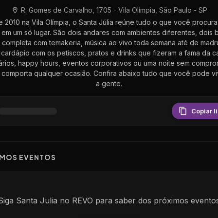
R. Gomes de Carvalho, 1705 - Vila Olímpia, São Paulo - SP
 2010 na Vila Olímpia, o Santa Júlia reúne tudo o que você procur
 em um só lugar. São dois andares com ambientes diferentes, dois 
 completa com temakeria, música ao vivo toda semana até de mad
cardápio com os petiscos, pratos e drinks que fizeram a fama da c
ários, happy hours, eventos corporativos ou uma noite sem compro
comporta qualquer ocasião. Confira abaixo tudo que você pode v
a gente.
Copiar l
IMOS EVENTOS
Siga
Santa Julia
no REVO para saber dos pr
ó
ximos evento