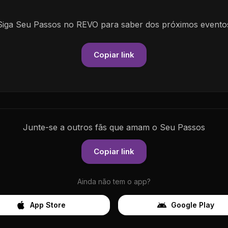
Siga
Seu Passos
no REVO para saber dos pr
ó
ximos evento
Copiar link
Junte-se a outros f
ã
s que amam o
Seu Passos
Copiar link
Ainda n
ã
o tem o app?
App Store
Google Play