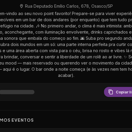
Rua Deputado Emílio Carlos, 678, Osasco/SP
em-vindo ao seu novo point favorito! Prepare-se para viver experiê
ecíveis em um bar de dois andares (por enquanto) que tem tudo pr
refúgio na cidade. 🎶 No primeiro andar, o clima é mais intimista: amb
o, aconchegante, com iluminação envolvente, drinks caprichados e
lha sonora que embala do começo ao fim. 🌆 Suba pro segundo and
ubra dois mundos em um só: uma parte interna perfeita pra curtir c
 e uma área aberta com vista para o céu, brisa no rosto e vibes lá n
ra brindar, conversar e sentir a liberdade de um rolê ao ar livre. ✨ S
seu mood — mais reservado ou querendo ver o movimento da cidad
 aqui é o lugar. O bar onde a noite começa (e às vezes nem tem h
acabar).
Copiar l
IMOS EVENTOS