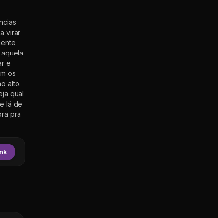
ncias
a virar
iente
 aquela
ar e
om os
o alto.
eja qual
e lá de
ora pra
ink