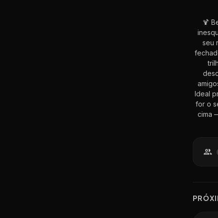
🍹 B
inesqu
seu 
fechad
tri
desc
amigos
Ideal p
for o 
cima —
PR
Ó
X