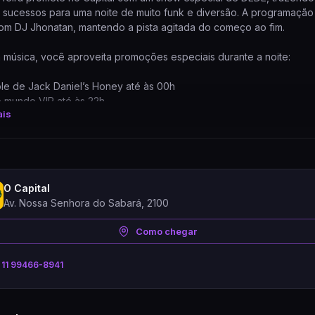
 sucessos para uma noite de muito funk e diversão. A programação
om DJ Jhonatan, mantendo a pista agitada do começo ao fim.
 música, você aproveita promoções especiais durante a noite:
le de Jack Daniel’s Honey até às 00h
o mundo VIP até às 22h
ais
tura da casa às 18h
O Capital
Av. Nossa Senhora do Sabará, 2100
Como chegar
 11 99466-8941