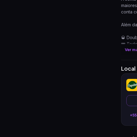
maiores
conta c
Além da
🥃 Doub
🎟️ Tod
Ver m
🕕 Aber
Local
+55