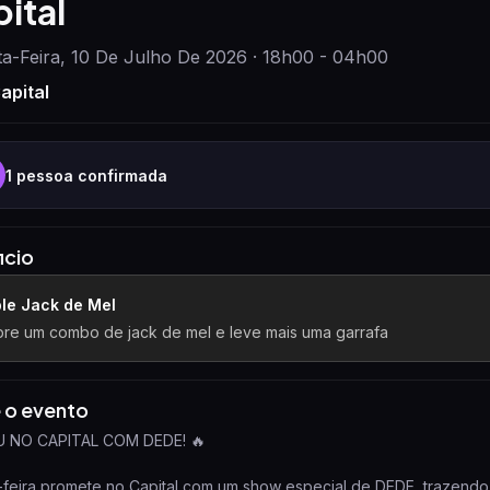
ital
ta-Feira, 10 De Julho De 2026 · 18h00 - 04h00
apital
1
pessoa confirmada
icio
le Jack de Mel
re um combo de jack de mel e leve mais uma garrafa
 o evento
 NO CAPITAL COM DEDE! 🔥
-feira promete no Capital com um show especial de DEDE, trazendo