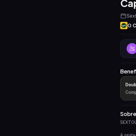
Cap
Sex
O C
Benef
Doub
Comp
Sobre
SEXTOU
A sexta