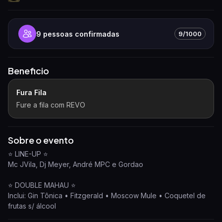
9
pessoas confirmadas
9/1000
Beneficio
Fura Fila
Fure a fila com REVO
Sobre o evento
⭐️ LINE-UP ⭐️
Mc JVila, Dj Meyer, André MPC e Gordao
⭐️ DOUBLE MAHAU ⭐️
Inclui: Gin Tônica • Fitzgerald • Moscow Mule • Coquetel de
frutas s/ álcool