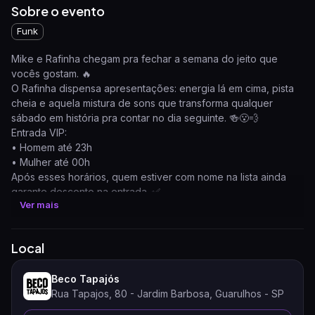
Sobre o evento
Funk
Mike e Rafinha chegam pra fechar a semana do jeito que
vocês gostam. 🔥
O Rafinha dispensa apresentações: energia lá em cima, pista
cheia e aquela mistura de sons que transforma qualquer
sábado em história pra contar no dia seguinte. 🍻😮‍💨
Entrada VIP:
• Homem até 23h
• Mulher até 00h
Após esses horários, quem estiver com nome na lista ainda
garante desconto na entrada. ✅
Ver mais
Abertura da casa às 22h!
⚠️ Não permitimos entrada de menores de 18 anos.
Local
Beco Tapajós
Rua Tapajos, 80 - Jardim Barbosa, Guarulhos - SP