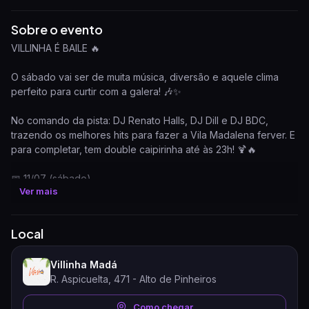
Sobre o evento
VILLINHA É BAILE 🔥
O sábado vai ser de muita música, diversão e aquele clima
perfeito para curtir com a galera! 🎶✨
No comando da pista: DJ Renato Halls, DJ Dill e DJ BDC,
trazendo os melhores hits para fazer a Vila Madalena ferver. E
para completar, tem double caipirinha até às 23h! 🍹🔥
📅 11/07 (sábado)
Ver mais
🕖 A partir das 19h
📍 Rua Aspicuelta, 471 – Vila Madalena
Local
Chame os amigos e venha viver mais uma noite inesquecível
na Villinha! 🎉🪩
Villinha Madá
R. Aspicuelta, 471 - Alto de Pinheiros
Como chegar