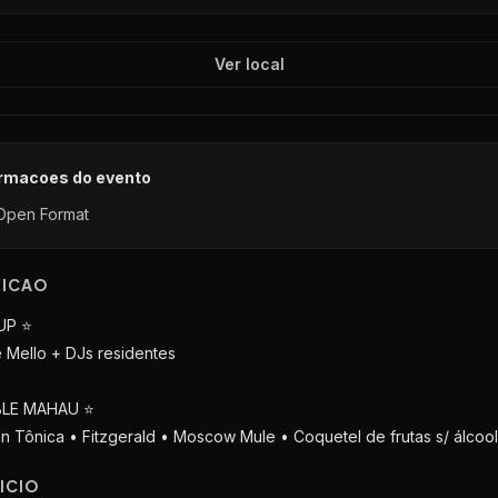
Ver local
ormacoes do evento
Open Format
RICAO
UP ⭐️
e Mello + DJs residentes
BLE MAHAU ⭐️
 Gin Tônica • Fitzgerald • Moscow Mule • Coquetel de frutas s/ álcool
ICIO