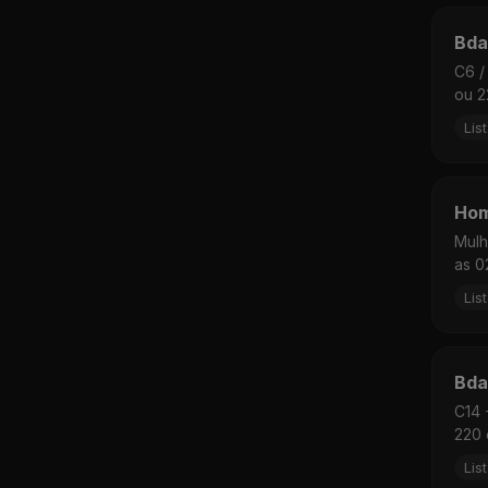
Bda
C6 /
ou 2
Lis
Hom
Mulh
as 0
Lis
Bda
C14 
220 
Lis