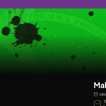
Ma
sáb