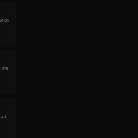
 seco
 até
 ou