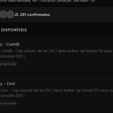
 Prof. Atílio Innocenti, 160 - Vila Nova Conceição, São Paulo - SP
261
confirmado
s
S DISPON
Í
VEIS
 - Camilli
- Camilli - ( vip unissex até as 22h | Após mulher vip homem 50 seco
consome 200 )
ta fechada
y - Zoio
 Zoio - ( vip unissex até as 22h | Após mulher vip homem 50 seco o
consome 200 )
ta fechada