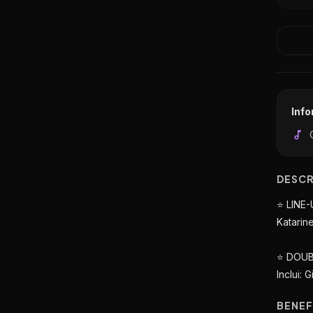
Inf
DESC
⭐️ LINE-
Katarin
⭐️ DOU
Inclui:
BENEF