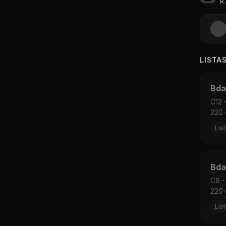
R.
LISTA
Bday
C12 
220 
Lis
Bda
C8 -
220 
Lis