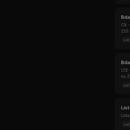
Bda
C9 -
220 
Lis
Bda
C13 
ou 2
Lis
Lis
List
Lis