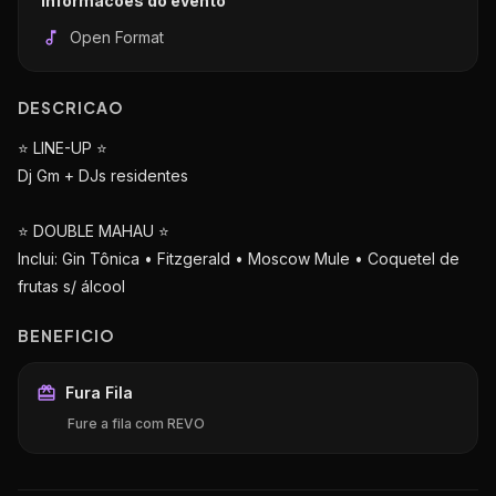
Informacoes do evento
Open Format
DESCRICAO
⭐️ LINE-UP ⭐️
Dj Gm + DJs residentes
⭐️ DOUBLE MAHAU ⭐️
Inclui: Gin Tônica • Fitzgerald • Moscow Mule • Coquetel de
frutas s/ álcool
BENEFICIO
Fura Fila
Fure a fila com REVO