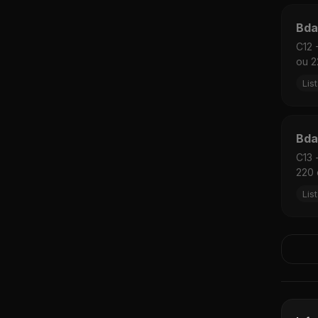
Bda
C12 
ou 2
Lis
Bda
C13 
220 
Lis