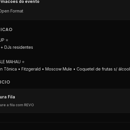
ormacoes do evento
Open Format
RICAO
UP ⭐️
i + DJs residentes
BLE MAHAU ⭐️
 Gin Tônica • Fitzgerald • Moscow Mule • Coquetel de frutas s/ álcool
ICIO
ura Fila
ure a fila com REVO