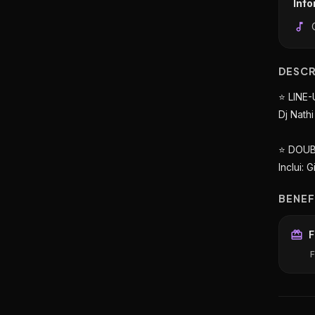
Inf
DESC
⭐️ LINE-
Dj Nath
⭐️ DOU
Inclui:
BENEF
F
F