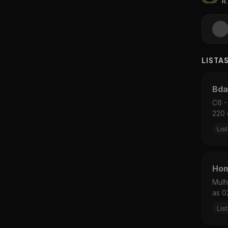
R.
LISTA
Bda
C6 -
220 
Lis
Hom
Mulh
as 0
Lis