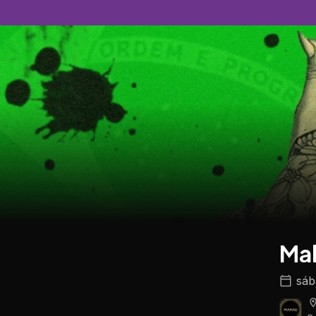
Mah
sáb