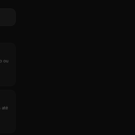
co ou
 até