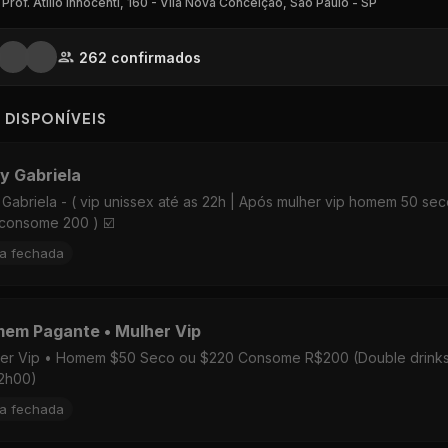
 Prof. Atílio Innocenti, 160 - Vila Nova Conceição, São Paulo - SP
262
confirmado
s
S DISPON
Í
VEIS
y Gabriela
 Gabriela - ( vip unissex até as 22h | Após mulher vip homem 50 se
consome 200 ) ☑️
ta fechada
em Pagante • Mulher Vip
er Vip • Homem $50 Seco ou $220 Consome R$200 (Double drinks
2h00)
ta fechada