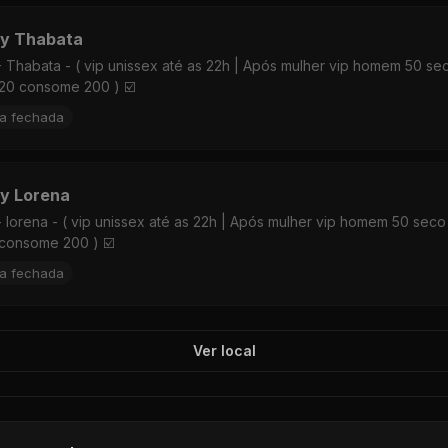
y Thabata
- Thabata - ( vip unissex até as 22h | Após mulher vip homem 50 se
20 consome 200 ) ☑️
ta fechada
y Lorena
- lorena - ( vip unissex até as 22h | Após mulher vip homem 50 seco
consome 200 ) ☑️
ta fechada
Ver local