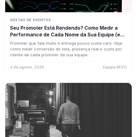
GESTAO DE EVENTOS
Seu Promoter Está Rendendo? Como Medir a
Performance de Cada Nome da Sua Equipe (e
Parar de Pagar por Achismo)
Promoter que fala muito e entrega pouco custa caro. Veja
como medir conversão de lista, presença real e custo por
cliente de cada promoter da sua equipe.
4 de agosto, 2026
Equipe REVO