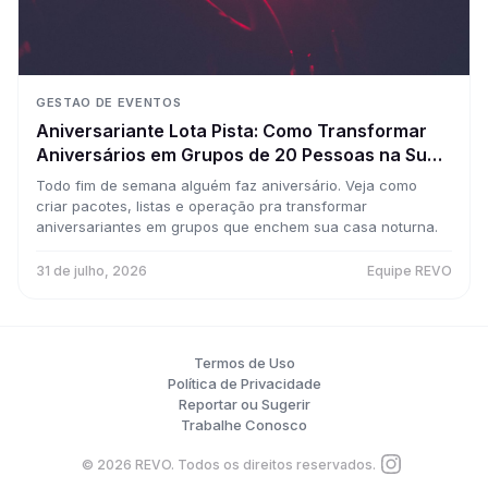
GESTAO DE EVENTOS
Aniversariante Lota Pista: Como Transformar
Aniversários em Grupos de 20 Pessoas na Sua
Casa Toda Semana
Todo fim de semana alguém faz aniversário. Veja como
criar pacotes, listas e operação pra transformar
aniversariantes em grupos que enchem sua casa noturna.
31 de julho, 2026
Equipe REVO
Termos de Uso
Política de Privacidade
Reportar ou Sugerir
Trabalhe Conosco
©
2026
REVO. Todos os direitos reservados.