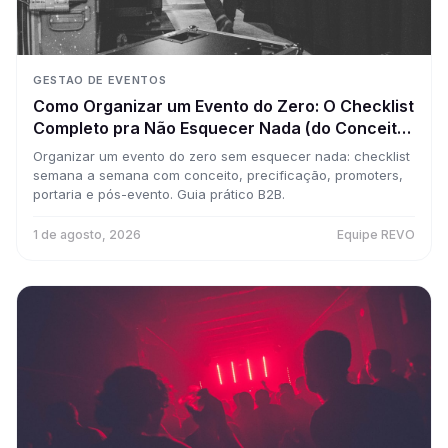
GESTAO DE EVENTOS
Como Organizar um Evento do Zero: O Checklist
Completo pra Não Esquecer Nada (do Conceito
à Portaria)
Organizar um evento do zero sem esquecer nada: checklist
semana a semana com conceito, precificação, promoters,
portaria e pós-evento. Guia prático B2B.
1 de agosto, 2026
Equipe REVO