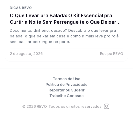
DICAS REVO
O Que Levar pra Balada: O Kit Essencial pra
Curtir a Noite Sem Perrengue (e o Que Deixar
em Casa)
Documento, dinheiro, casaco? Descubra o que levar pra
balada, o que deixar em casa e como ir mais leve pro rolê
sem passar perrengue na porta.
2 de agosto, 2026
Equipe REVO
Termos de Uso
Política de Privacidade
Reportar ou Sugerir
Trabalhe Conosco
©
2026
REVO. Todos os direitos reservados.