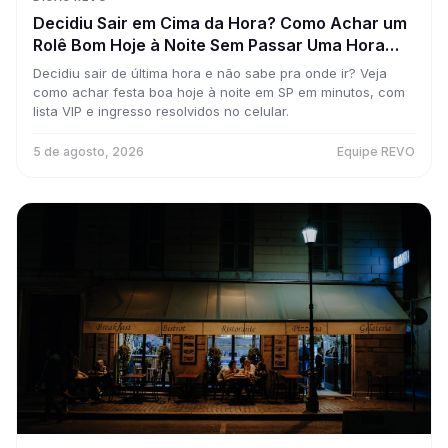
Decidiu Sair em Cima da Hora? Como Achar um
Rolê Bom Hoje à Noite Sem Passar Uma Hora
Pesquisando
Decidiu sair de última hora e não sabe pra onde ir? Veja
como achar festa boa hoje à noite em SP em minutos, com
lista VIP e ingresso resolvidos no celular.
5 de agosto, 2026
Equipe REVO