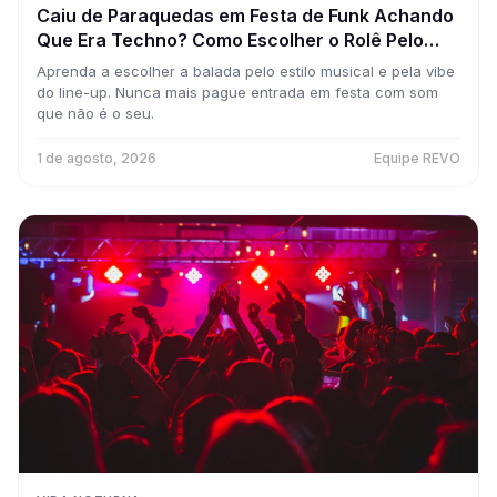
Caiu de Paraquedas em Festa de Funk Achando
Que Era Techno? Como Escolher o Rolê Pelo
Som e Nunca Mais Errar a Pista
Aprenda a escolher a balada pelo estilo musical e pela vibe
do line-up. Nunca mais pague entrada em festa com som
que não é o seu.
1 de agosto, 2026
Equipe REVO