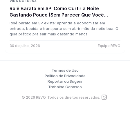
VIDA NOTURNA
Rolê Barato em SP: Como Curtir a Noite
Gastando Pouco (Sem Parecer Que Você
Economizou)
Rolê barato em SP existe: aprenda a economizar em
entrada, bebida e transporte sem abrir mão da noite boa. O
guia prático pra sair mais gastando menos.
30 de julho, 2026
Equipe REVO
Termos de Uso
Política de Privacidade
Reportar ou Sugerir
Trabalhe Conosco
©
2026
REVO. Todos os direitos reservados.