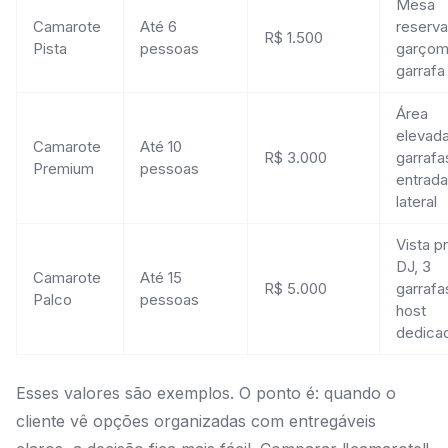
Mesa
Camarote
Até 6
reserva
R$ 1.500
Pista
pessoas
garçom,
garrafa
Área
elevada
Camarote
Até 10
R$ 3.000
garrafa
Premium
pessoas
entrada
lateral
Vista p
DJ, 3
Camarote
Até 15
R$ 5.000
garrafa
Palco
pessoas
host
dedica
Esses valores são exemplos. O ponto é: quando o
cliente vê opções organizadas com entregáveis