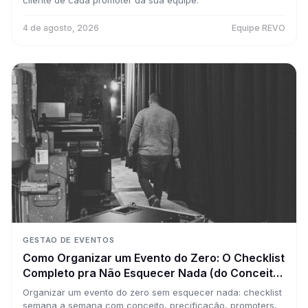
cliente de cada promoter da sua equipe.
4 de agosto, 2026
Equipe REVO
GESTAO DE EVENTOS
Como Organizar um Evento do Zero: O Checklist
Completo pra Não Esquecer Nada (do Conceito
à Portaria)
Organizar um evento do zero sem esquecer nada: checklist
semana a semana com conceito, precificação, promoters,