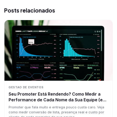
Posts relacionados
GESTAO DE EVENTOS
Seu Promoter Está Rendendo? Como Medir a
Performance de Cada Nome da Sua Equipe (e
Parar de Pagar por Achismo)
Promoter que fala muito e entrega pouco custa caro. Veja
como medir conversão de lista, presença real e custo por