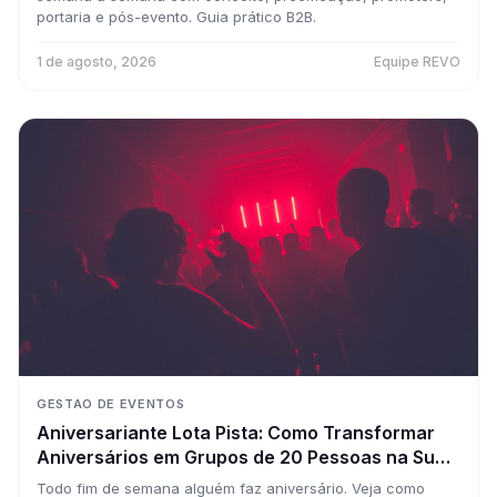
portaria e pós-evento. Guia prático B2B.
1 de agosto, 2026
Equipe REVO
GESTAO DE EVENTOS
Aniversariante Lota Pista: Como Transformar
Aniversários em Grupos de 20 Pessoas na Sua
Casa Toda Semana
Todo fim de semana alguém faz aniversário. Veja como