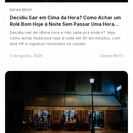
DICAS REVO
Decidiu Sair em Cima da Hora? Como Achar um
Rolê Bom Hoje à Noite Sem Passar Uma Hora
Pesquisando
Decidiu sair de última hora e não sabe pra onde ir? Veja
como achar festa boa hoje à noite em SP em minutos, com
lista VIP e ingresso resolvidos no celular.
5 de agosto, 2026
Equipe REVO