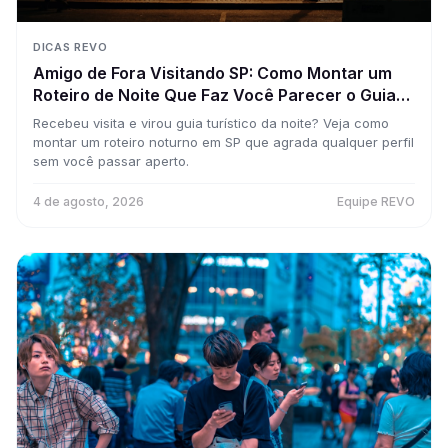
DICAS REVO
Amigo de Fora Visitando SP: Como Montar um
Roteiro de Noite Que Faz Você Parecer o Guia
Perfeito da Cidade
Recebeu visita e virou guia turístico da noite? Veja como
montar um roteiro noturno em SP que agrada qualquer perfil
sem você passar aperto.
4 de agosto, 2026
Equipe REVO