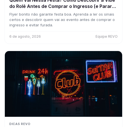
Quem Vai Nessa Festa? Como Descobrir a Vibe
do Rolê Antes de Comprar o Ingresso (e Parar
de Cair em Furada)
Flyer bonito não garante festa boa. Aprenda a ler os sinais
certos e descobrir quem vai ao evento antes de comprar o
ingresso e evitar furada.
6 de agosto, 2026
Equipe REVO
DICAS REVO