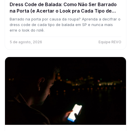
Dress Code de Balada: Como Não Ser Barrado
na Porta (e Acertar o Look pra Cada Tipo de
Rolê)
Barrado na porta por causa da roupa? Aprenda a decifrar o
dress code de cada tipo de balada em SP e nunca mais
erre o look do rolê.
5 de agosto, 2026
Equipe REVO