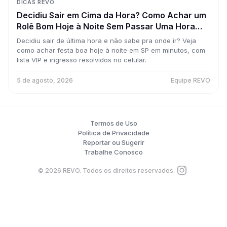
DICAS REVO
Decidiu Sair em Cima da Hora? Como Achar um
Rolê Bom Hoje à Noite Sem Passar Uma Hora
Pesquisando
Decidiu sair de última hora e não sabe pra onde ir? Veja
como achar festa boa hoje à noite em SP em minutos, com
lista VIP e ingresso resolvidos no celular.
5 de agosto, 2026
Equipe REVO
Termos de Uso
Política de Privacidade
Reportar ou Sugerir
Trabalhe Conosco
©
2026
REVO. Todos os direitos reservados.