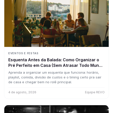
EVENTOS E FESTAS
Esquenta Antes da Balada: Como Organizar o
Pré Perfeito em Casa (Sem Atrasar Todo Mundo
pro Rolê Principal)
Aprenda a organizar um esquenta que funciona: horário,
playlist, comida, divisão de custos e o timing certo pra sair
de casa e chegar bem no rolê principal.
4 de agosto, 2026
Equipe REVO