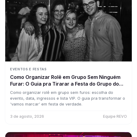
EVENTOS E FESTAS
Como Organizar Rolê em Grupo Sem Ninguém
Furar: O Guia pra Tirarar a Festa do Grupo do
WhatsApp
Como organizar rolê em grupo sem furos: escolha do
evento, data, ingressos e lista VIP. O guia pra transformar o
'vamos marcar' em festa de verdade.
3 de agosto, 2026
Equipe REVO