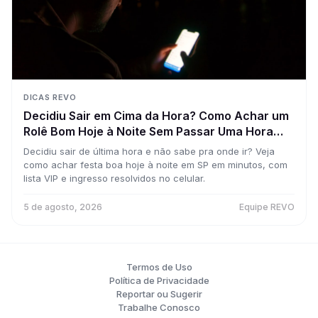
DICAS REVO
Decidiu Sair em Cima da Hora? Como Achar um
Rolê Bom Hoje à Noite Sem Passar Uma Hora
Pesquisando
Decidiu sair de última hora e não sabe pra onde ir? Veja
como achar festa boa hoje à noite em SP em minutos, com
lista VIP e ingresso resolvidos no celular.
5 de agosto, 2026
Equipe REVO
Termos de Uso
Política de Privacidade
Reportar ou Sugerir
Trabalhe Conosco