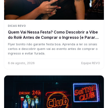
DICAS REVO
Quem Vai Nessa Festa? Como Descobrir a Vibe
do Rolê Antes de Comprar o Ingresso (e Parar
de Cair em Furada)
Flyer bonito não garante festa boa. Aprenda a ler os sinais
certos e descobrir quem vai ao evento antes de comprar o
ingresso e evitar furada.
6 de agosto, 2026
Equipe REVO