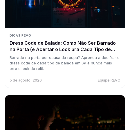
DICAS REVO
Dress Code de Balada: Como Não Ser Barrado
na Porta (e Acertar o Look pra Cada Tipo de
Rolê)
Barrado na porta por causa da roupa? Aprenda a decifrar o
dress code de cada tipo de balada em SP e nunca mais
erre o look do rolê.
5 de agosto, 2026
Equipe REVO