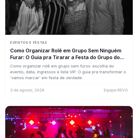
EVENTOS E FESTAS
Como Organizar Rolê em Grupo Sem Ninguém
Furar: O Guia pra Tirarar a Festa do Grupo do
WhatsApp
Como organizar rolê em grupo sem furos: escolha do
evento, data, ingressos e lista VIP. O guia pra transformar o
'vamos marcar' em festa de verdade.
3 de agosto, 2026
Equipe REVO