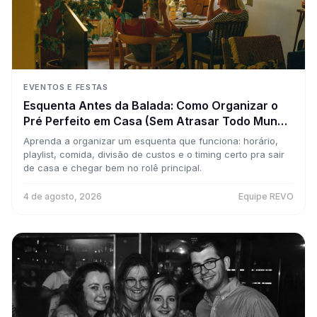
EVENTOS E FESTAS
Esquenta Antes da Balada: Como Organizar o
Pré Perfeito em Casa (Sem Atrasar Todo Mundo
pro Rolê Principal)
Aprenda a organizar um esquenta que funciona: horário,
playlist, comida, divisão de custos e o timing certo pra sair
de casa e chegar bem no rolê principal.
4 de agosto, 2026
Equipe REVO