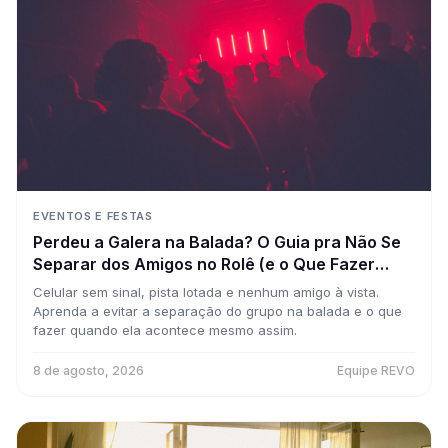
EVENTOS E FESTAS
Perdeu a Galera na Balada? O Guia pra Não Se
Separar dos Amigos no Rolê (e o Que Fazer
Quando Acontece)
Celular sem sinal, pista lotada e nenhum amigo à vista.
Aprenda a evitar a separação do grupo na balada e o que
fazer quando ela acontece mesmo assim.
8 de agosto, 2026
Equipe REVO