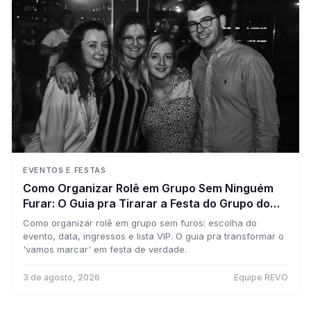
EVENTOS E FESTAS
Como Organizar Rolê em Grupo Sem Ninguém
Furar: O Guia pra Tirarar a Festa do Grupo do
WhatsApp
Como organizar rolê em grupo sem furos: escolha do
evento, data, ingressos e lista VIP. O guia pra transformar o
'vamos marcar' em festa de verdade.
3 de agosto, 2026
Equipe REVO