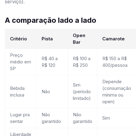
serviço).
A comparação lado a lado
Open
Critério
Pista
Camarote
Bar
Preço
R$ 40 a
R$ 100 a
R$ 150 a R$
médio em
R$ 120
R$ 250
400/pessoa
SP
Depende
Sim
Bebida
(consumação
Não
(período
inclusa
mínima ou
limitado)
open)
Lugar pra
Não
Não
Sim
sentar
garantido
garantido
Liberdade