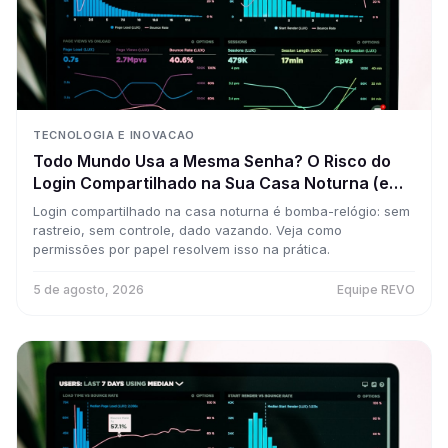
TECNOLOGIA E INOVACAO
Todo Mundo Usa a Mesma Senha? O Risco do
Login Compartilhado na Sua Casa Noturna (e
Como Resolver com Permissões por Papel)
Login compartilhado na casa noturna é bomba-relógio: sem
rastreio, sem controle, dado vazando. Veja como
permissões por papel resolvem isso na prática.
5 de agosto, 2026
Equipe REVO