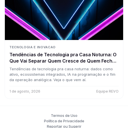
TECNOLOGIA E INOVACAO
Tendências de Tecnologia pra Casa Noturna: O
Que Vai Separar Quem Cresce de Quem Fecha
nos Próximos Anos
Tendências de tecnologia pra casa noturna: dados como
ativo, ecossistemas integrados, IA na programação e o fim
da operação analógica. Veja o que vem aí.
1 de agosto, 2026
Equipe REVO
Termos de Uso
Política de Privacidade
Reportar ou Sugerir