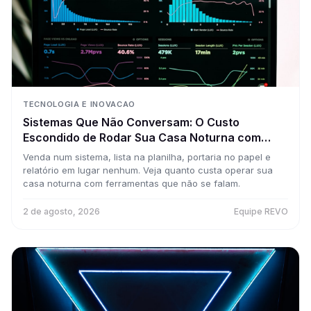
TECNOLOGIA E INOVACAO
Sistemas Que Não Conversam: O Custo
Escondido de Rodar Sua Casa Noturna com
Cinco Ferramentas Desconectadas
Venda num sistema, lista na planilha, portaria no papel e
relatório em lugar nenhum. Veja quanto custa operar sua
casa noturna com ferramentas que não se falam.
2 de agosto, 2026
Equipe REVO