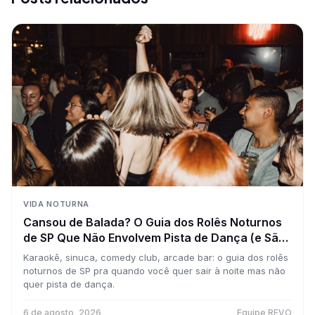
VIDA NOTURNA
Cansou de Balada? O Guia dos Rolês Noturnos
de SP Que Não Envolvem Pista de Dança (e São
Tão Bons Quanto)
Karaokê, sinuca, comedy club, arcade bar: o guia dos rolês
noturnos de SP pra quando você quer sair à noite mas não
quer pista de dança.
6 de agosto, 2026
Equipe REVO