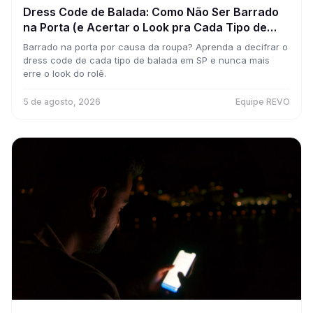
Dress Code de Balada: Como Não Ser Barrado
na Porta (e Acertar o Look pra Cada Tipo de
Rolê)
Barrado na porta por causa da roupa? Aprenda a decifrar o
dress code de cada tipo de balada em SP e nunca mais
erre o look do rolê.
5 de agosto, 2026
Equipe REVO