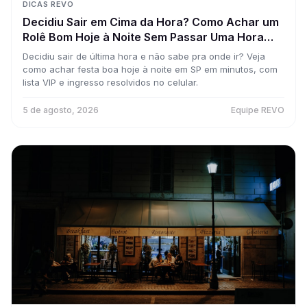
DICAS REVO
Decidiu Sair em Cima da Hora? Como Achar um
Rolê Bom Hoje à Noite Sem Passar Uma Hora
Pesquisando
Decidiu sair de última hora e não sabe pra onde ir? Veja
como achar festa boa hoje à noite em SP em minutos, com
lista VIP e ingresso resolvidos no celular.
5 de agosto, 2026
Equipe REVO