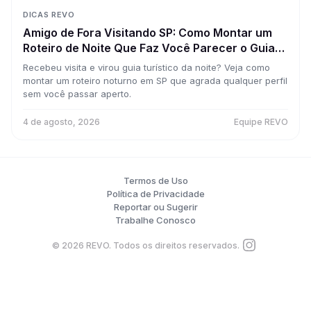
DICAS REVO
Amigo de Fora Visitando SP: Como Montar um
Roteiro de Noite Que Faz Você Parecer o Guia
Perfeito da Cidade
Recebeu visita e virou guia turístico da noite? Veja como
montar um roteiro noturno em SP que agrada qualquer perfil
sem você passar aperto.
4 de agosto, 2026
Equipe REVO
Termos de Uso
Política de Privacidade
Reportar ou Sugerir
Trabalhe Conosco
©
2026
REVO. Todos os direitos reservados.