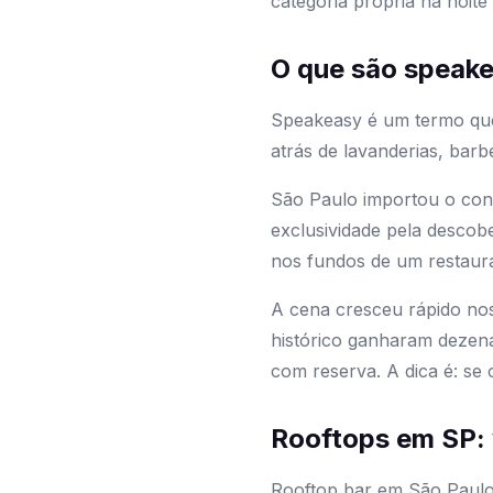
categoria própria na noit
O que são speakea
Speakeasy é um termo que
atrás de lavanderias, barbe
São Paulo importou o conc
exclusividade pela descob
nos fundos de um restaur
A cena cresceu rápido nos
histórico ganharam dezena
com reserva. A dica é: se
Rooftops em SP: v
Rooftop bar em São Paulo 