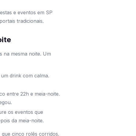
festas e eventos em SP
ortais tradicionais.
ite
es na mesma noite. Um
e um drink com calma.
co entre 22h e meia-noite.
hegou.
cure os eventos que
pois da meia-noite.
 que cinco rolês corridos.