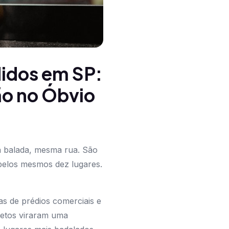
didos em SP:
ão no Óbvio
a balada, mesma rua. São
 pelos mesmos dez lugares.
s de prédios comerciais e
retos viraram uma