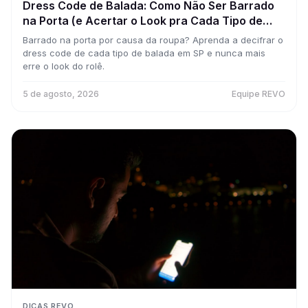
Dress Code de Balada: Como Não Ser Barrado
na Porta (e Acertar o Look pra Cada Tipo de
Rolê)
Barrado na porta por causa da roupa? Aprenda a decifrar o
dress code de cada tipo de balada em SP e nunca mais
erre o look do rolê.
5 de agosto, 2026
Equipe REVO
DICAS REVO