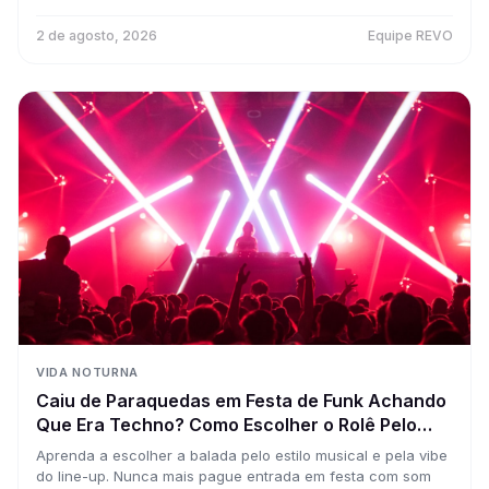
2 de agosto, 2026
Equipe REVO
VIDA NOTURNA
Caiu de Paraquedas em Festa de Funk Achando
Que Era Techno? Como Escolher o Rolê Pelo
Som e Nunca Mais Errar a Pista
Aprenda a escolher a balada pelo estilo musical e pela vibe
do line-up. Nunca mais pague entrada em festa com som