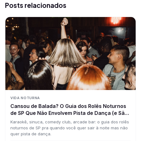
Posts relacionados
VIDA NOTURNA
Cansou de Balada? O Guia dos Rolês Noturnos
de SP Que Não Envolvem Pista de Dança (e São
Tão Bons Quanto)
Karaokê, sinuca, comedy club, arcade bar: o guia dos rolês
noturnos de SP pra quando você quer sair à noite mas não
quer pista de dança.