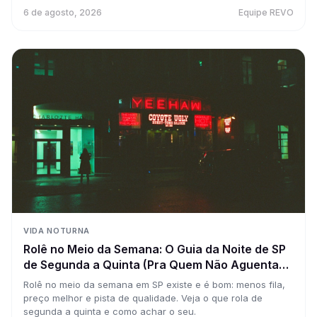
6 de agosto, 2026
Equipe REVO
VIDA NOTURNA
Rolê no Meio da Semana: O Guia da Noite de SP
de Segunda a Quinta (Pra Quem Não Aguenta
Esperar o Sábado)
Rolê no meio da semana em SP existe e é bom: menos fila,
preço melhor e pista de qualidade. Veja o que rola de
segunda a quinta e como achar o seu.