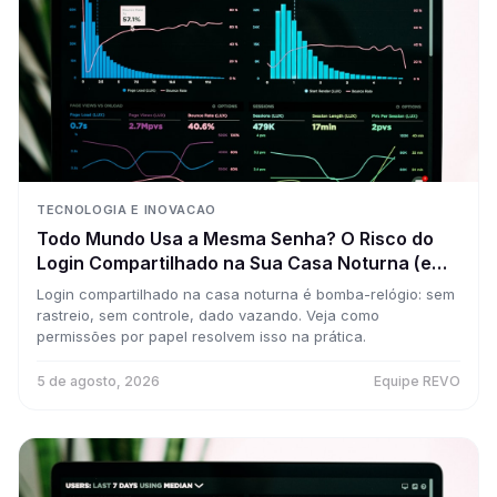
TECNOLOGIA E INOVACAO
Todo Mundo Usa a Mesma Senha? O Risco do
Login Compartilhado na Sua Casa Noturna (e
Como Resolver com Permissões por Papel)
Login compartilhado na casa noturna é bomba-relógio: sem
rastreio, sem controle, dado vazando. Veja como
permissões por papel resolvem isso na prática.
5 de agosto, 2026
Equipe REVO