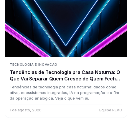
TECNOLOGIA E INOVACAO
Tendências de Tecnologia pra Casa Noturna: O
Que Vai Separar Quem Cresce de Quem Fecha
nos Próximos Anos
Tendências de tecnologia pra casa noturna: dados como
ativo, ecossistemas integrados, IA na programação e o fim
da operação analógica. Veja o que vem aí.
1 de agosto, 2026
Equipe REVO