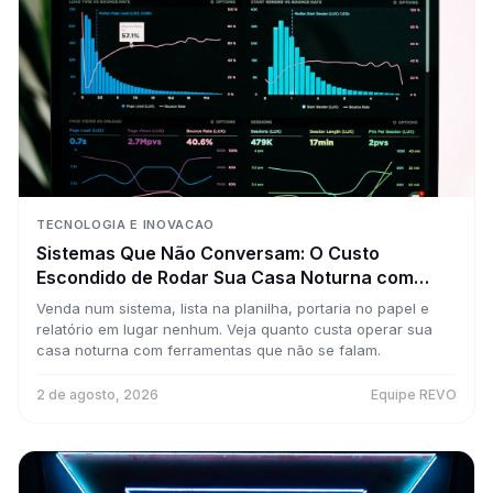
TECNOLOGIA E INOVACAO
Sistemas Que Não Conversam: O Custo
Escondido de Rodar Sua Casa Noturna com
Cinco Ferramentas Desconectadas
Venda num sistema, lista na planilha, portaria no papel e
relatório em lugar nenhum. Veja quanto custa operar sua
casa noturna com ferramentas que não se falam.
2 de agosto, 2026
Equipe REVO