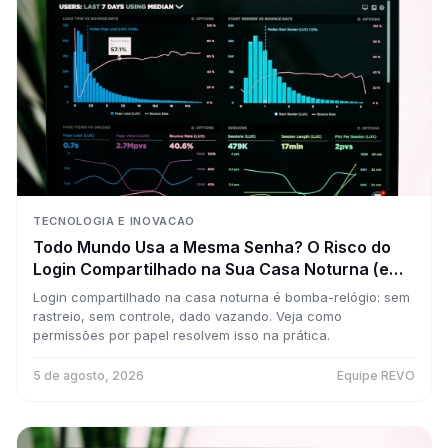
TECNOLOGIA E INOVACAO
Todo Mundo Usa a Mesma Senha? O Risco do
Login Compartilhado na Sua Casa Noturna (e
Como Resolver com Permissões por Papel)
Login compartilhado na casa noturna é bomba-relógio: sem
rastreio, sem controle, dado vazando. Veja como
permissões por papel resolvem isso na prática.
5 de agosto, 2026
Equipe REVO