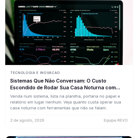
TECNOLOGIA E INOVACAO
Sistemas Que Não Conversam: O Custo
Escondido de Rodar Sua Casa Noturna com
Cinco Ferramentas Desconectadas
Venda num sistema, lista na planilha, portaria no papel e
relatório em lugar nenhum. Veja quanto custa operar sua
casa noturna com ferramentas que não se falam.
2 de agosto, 2026
Equipe REVO