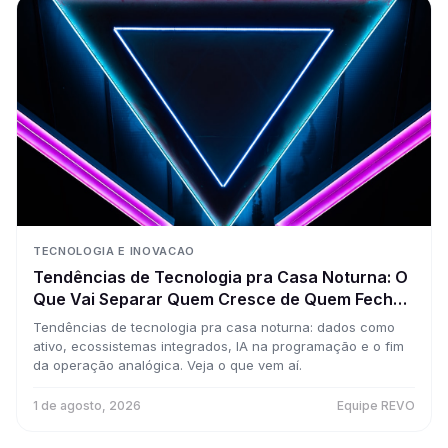
TECNOLOGIA E INOVACAO
Tendências de Tecnologia pra Casa Noturna: O
Que Vai Separar Quem Cresce de Quem Fecha
nos Próximos Anos
Tendências de tecnologia pra casa noturna: dados como
ativo, ecossistemas integrados, IA na programação e o fim
da operação analógica. Veja o que vem aí.
1 de agosto, 2026
Equipe REVO