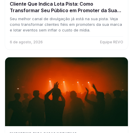
Cliente Que Indica Lota Pista: Como
Transformar Seu Público em Promoter da Sua
Marca (Sem Pagar Comissão)
Seu melhor canal de divulgação já está na sua pista. Veja
como transformar clientes fiéis em promoters da sua marca
e lotar eventos sem inflar o custo de mídia.
6 de agosto, 2026
Equipe REVO