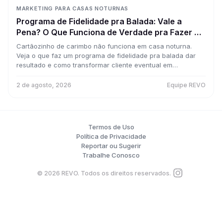
MARKETING PARA CASAS NOTURNAS
Programa de Fidelidade pra Balada: Vale a
Pena? O Que Funciona de Verdade pra Fazer o
Cliente Voltar Toda Semana
Cartãozinho de carimbo não funciona em casa noturna.
Veja o que faz um programa de fidelidade pra balada dar
resultado e como transformar cliente eventual em
frequentador.
2 de agosto, 2026
Equipe REVO
Termos de Uso
Política de Privacidade
Reportar ou Sugerir
Trabalhe Conosco
©
2026
REVO. Todos os direitos reservados.