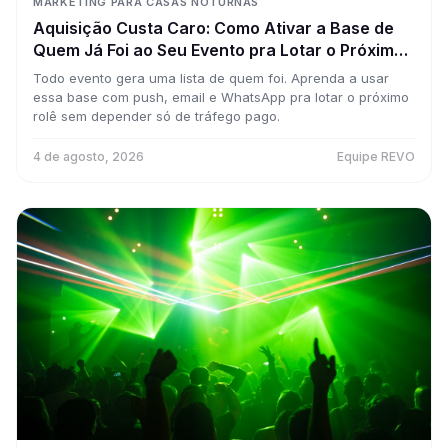
MARKETING PARA CASAS NOTURNAS
Aquisição Custa Caro: Como Ativar a Base de
Quem Já Foi ao Seu Evento pra Lotar o Próximo
(Gastando Quase Nada)
Todo evento gera uma lista de quem foi. Aprenda a usar
essa base com push, email e WhatsApp pra lotar o próximo
rolê sem depender só de tráfego pago.
4 de agosto, 2026
Equipe REVO