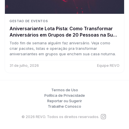
GESTAO DE EVENTOS
Aniversariante Lota Pista: Como Transformar
Aniversários em Grupos de 20 Pessoas na Sua
Casa Toda Semana
Todo fim de semana alguém faz aniversário. Veja como
criar pacotes, listas e operação pra transformar
aniversariantes em grupos que enchem sua casa noturna.
31 de julho, 2026
Equipe REVO
Termos de Uso
Política de Privacidade
Reportar ou Sugerir
Trabalhe Conosco
©
2026
REVO. Todos os direitos reservados.