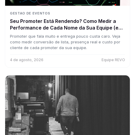
GESTAO DE EVENTOS
Seu Promoter Está Rendendo? Como Medir a
Performance de Cada Nome da Sua Equipe (e
Parar de Pagar por Achismo)
Promoter que fala muito e entrega pouco custa caro. Veja
como medir conversão de lista, presença real e custo por
cliente de cada promoter da sua equipe.
4 de agosto, 2026
Equipe REVO