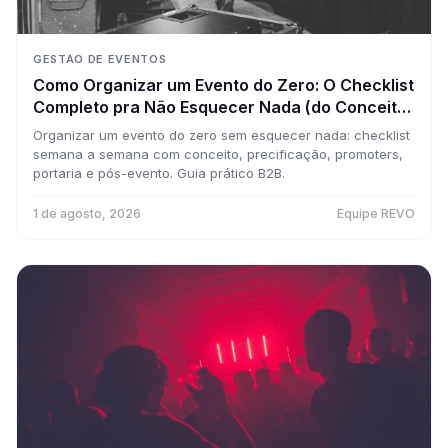
GESTAO DE EVENTOS
Como Organizar um Evento do Zero: O Checklist
Completo pra Não Esquecer Nada (do Conceito
à Portaria)
Organizar um evento do zero sem esquecer nada: checklist
semana a semana com conceito, precificação, promoters,
portaria e pós-evento. Guia prático B2B.
1 de agosto, 2026
Equipe REVO