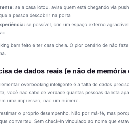
rente:
se a casa lotou, avise quem está chegando via push 
ue a pessoa descobrir na porta
xperiência:
se possível, crie um espaço externo agradáve
ção
ing bem feito é ter casa cheia. O pior cenário de não faze
ma.
cisa de dados reais (e não de memória
ementar overbooking inteligente é a falta de dados precisos
a, você não sabe de verdade quantas pessoas da lista ap
tem uma impressão, não um número.
estimar o próprio desempenho. Não por má-fé, mas porq
ue converteu. Sem check-in vinculado ao nome que estava 