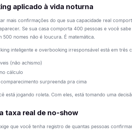
ing aplicado à vida noturna
itar mais confirmações do que sua capacidade real compo
i aparecer. Se sua casa comporta 400 pessoas e você sabe
om 500 nomes não é loucura. É matemática.
ing inteligente e overbooking irresponsável está em três c
áveis (não achismo)
no cálculo
e comparecimento surpreenda pra cima
ocê está jogando roleta. Com eles, está tomando uma decis
a taxa real de no-show
exige que você tenha registro de quantas pessoas confirma