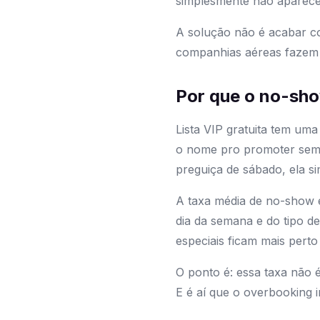
simplesmente não aparece
A solução não é acabar co
companhias aéreas fazem h
Por que o no-show
Lista VIP gratuita tem uma
o nome pro promoter sem 
preguiça de sábado, ela s
A taxa média de no-show 
dia da semana e do tipo d
especiais ficam mais pert
O ponto é: essa taxa não é
E é aí que o overbooking in