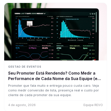
GESTAO DE EVENTOS
Seu Promoter Está Rendendo? Como Medir a
Performance de Cada Nome da Sua Equipe (e
Parar de Pagar por Achismo)
Promoter que fala muito e entrega pouco custa caro. Veja
como medir conversão de lista, presença real e custo por
cliente de cada promoter da sua equipe.
4 de agosto, 2026
Equipe REVO