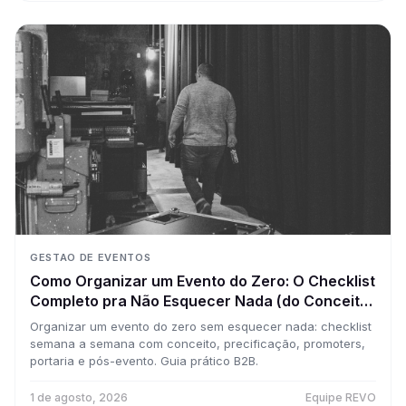
GESTAO DE EVENTOS
Como Organizar um Evento do Zero: O Checklist
Completo pra Não Esquecer Nada (do Conceito
à Portaria)
Organizar um evento do zero sem esquecer nada: checklist
semana a semana com conceito, precificação, promoters,
portaria e pós-evento. Guia prático B2B.
1 de agosto, 2026
Equipe REVO