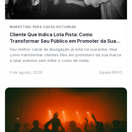
MARKETING PARA CASAS NOTURNAS
Cliente Que Indica Lota Pista: Como
Transformar Seu Público em Promoter da Sua
Marca (Sem Pagar Comissão)
Seu melhor canal de divulgação já está na sua pista. Veja
como transformar clientes fiéis em promoters da sua marca
e lotar eventos sem inflar o custo de mídia.
6 de agosto, 2026
Equipe REVO