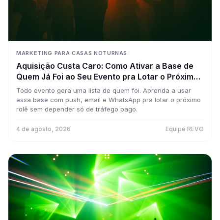
MARKETING PARA CASAS NOTURNAS
Aquisição Custa Caro: Como Ativar a Base de
Quem Já Foi ao Seu Evento pra Lotar o Próximo
(Gastando Quase Nada)
Todo evento gera uma lista de quem foi. Aprenda a usar
essa base com push, email e WhatsApp pra lotar o próximo
rolê sem depender só de tráfego pago.
4 de agosto, 2026
Equipe REVO