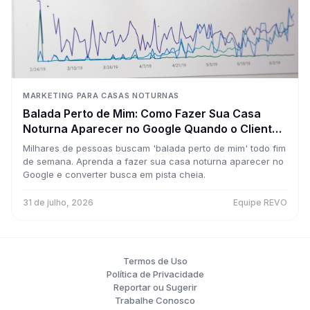
MARKETING PARA CASAS NOTURNAS
Balada Perto de Mim: Como Fazer Sua Casa
Noturna Aparecer no Google Quando o Cliente
Está Decidindo o Rolê
Milhares de pessoas buscam 'balada perto de mim' todo fim
de semana. Aprenda a fazer sua casa noturna aparecer no
Google e converter busca em pista cheia.
31 de julho, 2026
Equipe REVO
Termos de Uso
Política de Privacidade
Reportar ou Sugerir
Trabalhe Conosco